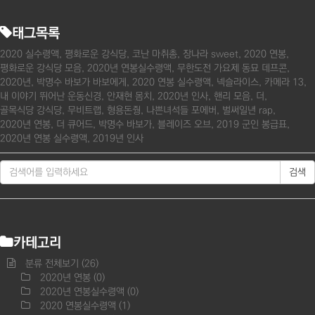
태그목록
2020 실수령액
평화로운 강식당
코난 마취총
장나라 sweet
2020 연봉
평화로운 강식당 모음
2020년 연봉실수령액
무한도전 가요제 동묘 데프콘
2020년
박명수 바보가 바보에게
2020 연봉 실수령액
넥슬라이스
카메라 13
내 이야기 뛰어난 운동신경
안재현 몸치
2020년 인사
핸리 모음
더
골목식당 강식당
무비트랩
형용돈줭
나쁜녀석들 포에버
벌써일년 rap
2020년 연봉
더 큐어드
박명수 바보가
블레이즈 오브
2019 군인 봉급표
2020년 연봉 실수령액
2019년 인사
검색
카테고리
분류 전체보기
(26)
2020년 연봉
(0)
2020년 연봉실수령액
(0)
2020 연봉실수령액
(1)